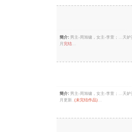
簡介:
男主-周旭镛，女主-李萱；…天
月
完结
…
簡介:
男主-周旭镛，女主-李萱；…天
月更新..
(未完结作品)
…