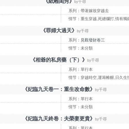
《紙雕閨秀》
千尋
by
系列：帶著嫁妝穿越去
情节：重生穿越,死纏爛打,情有獨
《罪婦大過天》
千尋
by
系列：
見觀發財卷三
情节：未分類
《相爺的私房藥（下）》
千尋
by
系列：單行本
情节：穿越時空,運籌帷幄,日久生
《妃臨九天卷一：重生改命數》
千尋
by
系列：單行本
情节：未分類
《妃臨九天終卷：夫榮妻更貴》
千尋
by
系列：單行本