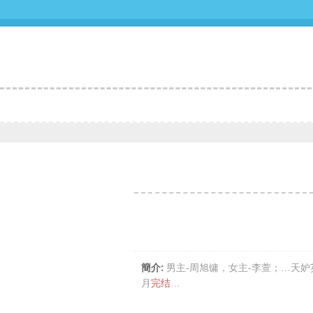
簡介:
男主-周旭镛，女主-李萱；…天
月
完结
…