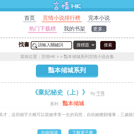
首页
言情小说排行榜
完本小说
热门下载榜
我的书架
更多..
找書
搜索
當前位置：
言情HK
> >
豔本傾城系列言情小说合集
豔本傾城系列
《棄妃秘史（上）》
by
千尋
豔本傾城
系列：
妒英才，這四個字大概可以當她李萱一生的寫照，自幼她聰穎懂事，三歲能背
在線阅讀
下載電子書