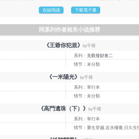
在線阅讀
下載電子書
同系列作者相关小说推荐
《王爺你犯規》
千尋
by
系列：
見觀發財卷二
情节：未分類
《一米陽光》
千尋
by
系列：單行本
情节：未分類
《高門遺珠（下）》
千尋
by
系列：單行本
情节：重生穿越,近水樓臺,日久生