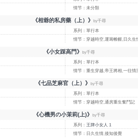
情节：未分類
《相爺的私房藥（上）》
千尋
by
系列：單行本
情节：穿越時空,運籌帷幄,日久生
《小女踩高門》
千尋
by
系列：單行本
情节：重生穿越,帝王將相,一往情
《七品芝麻官（上）》
千尋
by
系列：單行本
情节：穿越時空,通房重生奮鬥記
《心機男の小茉莉(上)》
千尋
by
系列：
王牌小女人 1
情节：日久生情,後知後覺