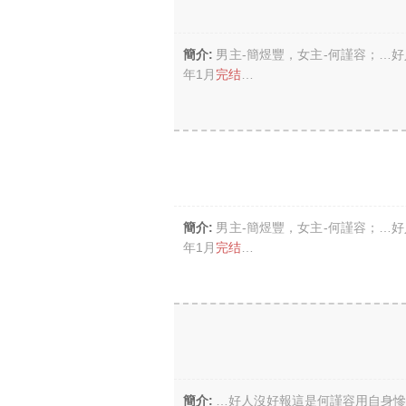
簡介:
男主-簡煜豐，女主-何謹容；…
年1月
完结
…
簡介:
男主-簡煜豐，女主-何謹容；…
年1月
完结
…
簡介:
…好人沒好報這是何謹容用自身慘