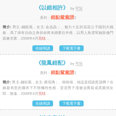
《以錯相許》
by
可兒
錯點鴛鴦譜
系列：
2
簡介:
男主-錢鏡風，女主-金晶晶；…魅力十足的花花公子踢到大鐵
板…爲了保有自由之身拚命將未婚妻往外推…以男人角度幫她裝修門
面兼充實…2008年4月
完结
…
在線阅讀
下載電子書
《龍鳳錯配》
by
可兒
錯點鴛鴦譜
系列：
2
簡介:
男主-錢钰風，女主-唐琉璃；…唉唉唉，他這是招誰惹誰啊？在
娘親有意的擺布下不惜犧牲色相…堂堂男子漢被迫喬裝成美麗俏女
郎…無遠…2008年4月
完结
…
在線阅讀
下載電子書