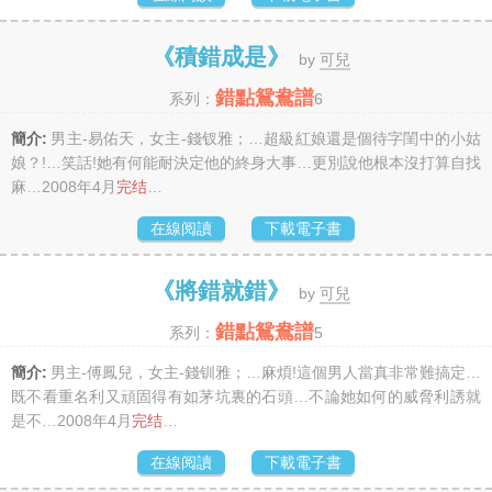
《積錯成是》
by
可兒
錯點鴛鴦譜
系列：
6
簡介:
男主-易佑天，女主-錢钗雅；…超級紅娘還是個待字閨中的小姑
娘？!…笑話!她有何能耐決定他的終身大事…更別說他根本沒打算自找
麻…2008年4月
完结
…
在線阅讀
下載電子書
《將錯就錯》
by
可兒
錯點鴛鴦譜
系列：
5
簡介:
男主-傅鳳兒，女主-錢钏雅；…麻煩!這個男人當真非常難搞定…
既不看重名利又頑固得有如茅坑裏的石頭…不論她如何的威脅利誘就
是不…2008年4月
完结
…
在線阅讀
下載電子書