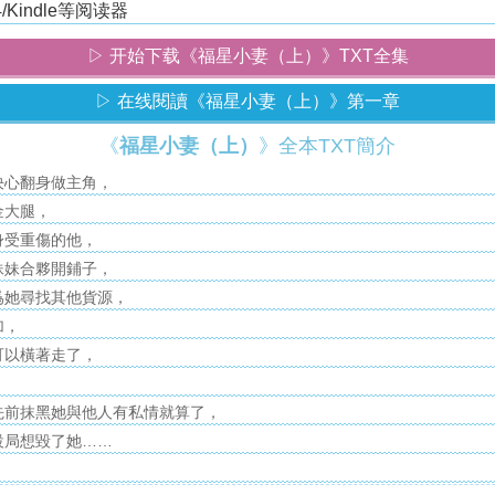
/Kindle等阅读器
▷ 开始下载《福星小妻（上）》TXT全集
▷ 在线閱讀《福星小妻（上）》第一章
《
福星小妻（上）
》全本TXT簡介
決心翻身做主角，
金大腿，
身受重傷的他，
妹妹合夥開鋪子，
爲她尋找其他貨源，
加，
可以橫著走了，
先前抹黑她與他人有私情就算了，
設局想毀了她……