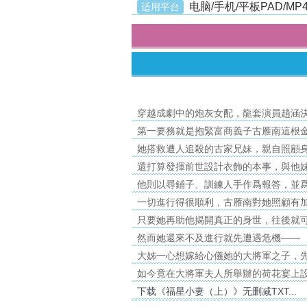
电脑/手机/平板PAD/MP4
适用平台
穿越成劇中的炮灰女配，龍套演員趙涵
第一要務就是抱緊富商義子古雁南這根
她搭救遭人追殺的古家兄妹，親自照顧
還打算發揮前世設計衣飾的本事，與他
他則以尋鋪子、訓練人手作爲報答，並
一切進行得很順利，古雁南對她照顧有
只要她再助他揭開真正的身世，往後就
然而她還來不及進行就先遭遇危機——
大姊一心想嫁給心儀她的大將軍之子，
如今竟在大將軍夫人所舉辦的荷花宴上
下载《福星小妻（上）》无删减TXT
...