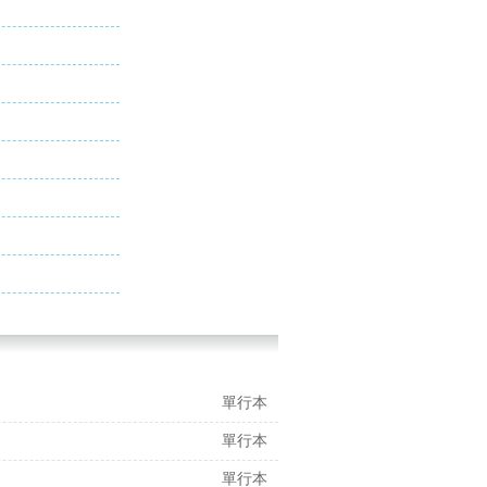
單行本
單行本
單行本