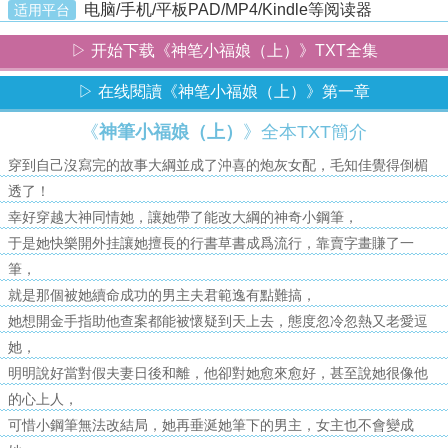
电脑/手机/平板PAD/MP4/Kindle等阅读器
适用平台
▷ 开始下载《神笔小福娘（上）》TXT全集
▷ 在线閱讀《神笔小福娘（上）》第一章
《
神筆小福娘（上）
》全本TXT簡介
穿到自己沒寫完的故事大綱並成了沖喜的炮灰女配，毛知佳覺得倒楣
透了！
幸好穿越大神同情她，讓她帶了能改大綱的神奇小鋼筆，
于是她快樂開外挂讓她擅長的行書草書成爲流行，靠賣字畫賺了一
筆，
就是那個被她續命成功的男主夫君範逸有點難搞，
她想開金手指助他查案都能被懷疑到天上去，態度忽冷忽熱又老愛逗
她，
明明說好當對假夫妻日後和離，他卻對她愈來愈好，甚至說她很像他
的心上人，
可惜小鋼筆無法改結局，她再垂涎她筆下的男主，女主也不會變成