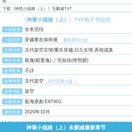
她……
下载《神笔小福娘（上）》无删减TXT
...
《
神筆小福娘（上）
》TXT电子书信息
全本完结
小說狀態
穿越要在加班後
小說系列
看同系列小說
古代架空言情/重生穿越,日久生情,弄假成真
言情分類
範逸(範姜逸) ／毛知佳(佟熙妍)
男女主角
不詳
故事配角
古代架空
故事時間
古代言情小說 ▷
架空
故事地點
藍海原創 E87401
出版系列
2020年10月
最後更新
神筆小福娘（上）未删减最新章节