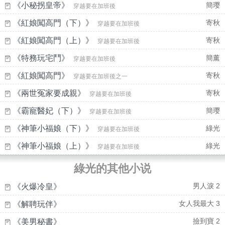
《小秘拐皇帝》
簡璎
穿越要在加班後
《紅娘闖高門（下）》
寄秋
穿越要在加班後
《紅娘闖高門（上）》
寄秋
穿越要在加班後
《特務玩宅鬥》
簡薰
穿越要在加班後
《紅娘闖高門》
寄秋
穿越要在加班後之一
《兩世冤家要成親》
寄秋
穿越要在加班後
《霸寵醫妃（下）》
簡璎
穿越要在加班後
《神筆小福娘（下）》
綠光
穿越要在加班後
《神筆小福娘（上）》
綠光
穿越要在加班後
綠光的其他小说
男人淚 2
《火爆冷皇》
女人我最大 3
《解聘玩伴》
撿到寶 2
《美男秘書》