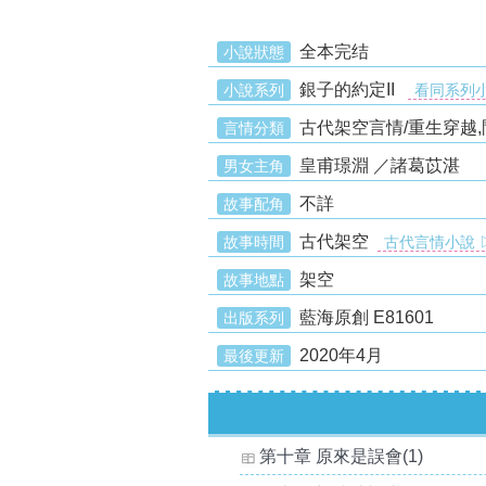
全本完结
小說狀態
銀子的約定II
小說系列
看同系列
古代架空言情/重生穿越,
言情分類
皇甫璟淵 ／諸葛苡湛
男女主角
不詳
故事配角
古代架空
故事時間
古代言情小說 
架空
故事地點
藍海原創 E81601
出版系列
2020年4月
最後更新
第十章 原來是誤會(1)