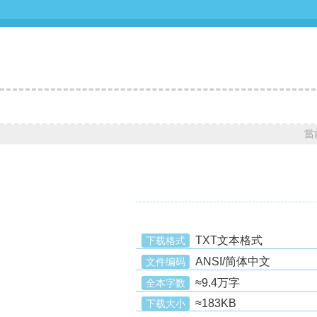
當
TXT文本格式
下载格式
ANSI/简体中文
文件编码
≈9.4万字
全本字数
≈183KB
下载大小