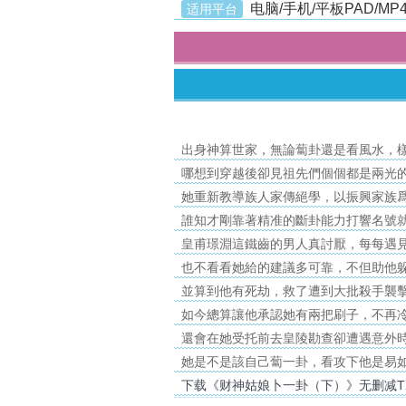
电脑/手机/平板PAD/MP4
适用平台
出身神算世家，無論蔔卦還是看風水，
哪想到穿越後卻見祖先們個個都是兩光
她重新教導族人家傳絕學，以振興家族
誰知才剛靠著精准的斷卦能力打響名號
皇甫璟淵這鐵齒的男人真討厭，每每遇
也不看看她給的建議多可靠，不但助他
並算到他有死劫，救了遭到大批殺手襲
如今總算讓他承認她有兩把刷子，不再
還會在她受托前去皇陵勘查卻遭遇意外
她是不是該自己蔔一卦，看攻下他是易
下载《财神姑娘卜一卦（下）》无删减T