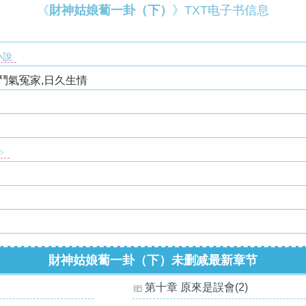
《
財神姑娘蔔一卦（下）
》TXT电子书信息
小說
鬥氣冤家,日久生情
▷
財神姑娘蔔一卦（下）未删减最新章节
第十章 原來是誤會(2)