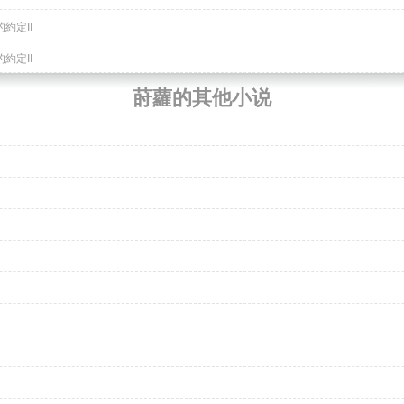
約定II
約定II
莳蘿的其他小说