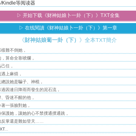
/Kindle等阅读器
▷ 开始下载《财神姑娘卜一卦（下）》TXT全集
▷ 在线閱讀《财神姑娘卜一卦（下）》第一章
《
財神姑娘蔔一卦（下）
》全本TXT簡介
樣樣難不倒她，
的，算命全靠唬爛，
爲己任，
就遇上麻煩，
見總說她是騙子、神棍，
躲過因連日降雨而發生的泥石流，
擊、昏迷不醒的他，
冷著一張臉對她，
時保護她，讓她的心不禁撲通撲通跳，
如反掌還是難如登天……
XT
...