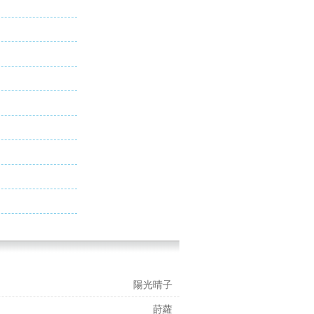
陽光晴子
莳蘿