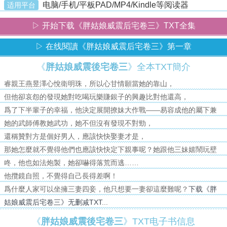
电脑/手机/平板PAD/MP4/Kindle等阅读器
适用平台
▷ 开始下载《胖姑娘威震后宅卷三》TXT全集
▷ 在线閱讀《胖姑娘威震后宅卷三》第一章
《
胖姑娘威震後宅卷三
》全本TXT簡介
睿親王燕昱澤心悅衛明珠，所以心甘情願當她的靠山，
但他卻哀怨的發現她對吃喝玩樂賺銀子的興趣比對他還高，
爲了下半輩子的幸福，他決定展開撩妹大作戰——易容成他的屬下兼
她的武師傅教她武功，她不但沒有發現不對勁，
還稱贊對方是個好男人，應該快快娶妻才是，
那她怎麼就不覺得他們也應該快快定下親事呢？她跟他三妹嬉鬧玩壁
咚，他也如法炮製，她卻嚇得落荒而逃……
他攬鏡自照，不覺得自己長得差啊！
爲什麼人家可以坐擁三妻四妾，他只想要一妻卻這麼難呢？
下载《胖
姑娘威震后宅卷三》无删减TXT
...
《
胖姑娘威震後宅卷三
》TXT电子书信息