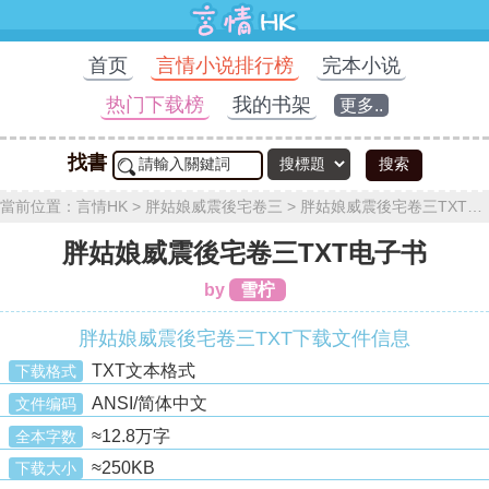
首页
言情小说排行榜
完本小说
热门下载榜
我的书架
更多..
找書
搜索
當前位置：
言情HK
>
胖姑娘威震後宅卷三
>
胖姑娘威震後宅卷三TXT下载
胖姑娘威震後宅卷三TXT电子书
by
雪柠
胖姑娘威震後宅卷三TXT下载文件信息
TXT文本格式
下载格式
ANSI/简体中文
文件编码
≈12.8万字
全本字数
≈250KB
下载大小