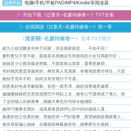
电脑/手机/平板PAD/MP4/Kindle等阅读器
适用平台
▷ 开始下载《过妻关~名媛待嫁卷一》TXT全集
▷ 在线閱讀《过妻关~名媛待嫁卷一》第一章
《
過妻關~名媛待嫁卷一
》全本TXT簡介
顧九小姐流離多年終于回家，但這個家卻是……不如不回！
爹對妻兒不管不顧，親娘莫名視她這失而複得的小女兒爲眼中釘，
姊姊是小心眼加爆炭脾氣，不能當靠山就算，還專惹麻煩，
幸好她其實是穿越來的，兩世爲人見識廣，各種場面應付得住，只是
她似乎流年不利，始終沒有安穩日子可過，
招惹來好色表哥獻殷勤、妄想一親芳澤，她的清譽備受威脅，
偏偏傻姊姊把災星當成寶巴不得貼上去，她有心守護倒成了壞人。除
了這些惱人的家務事，婚姻大事也坎坷得令她感歎，
她乖巧懂事名聲好，成爲衆家貴婦們心目中的好媳婦人選，
嚴肅的祖父也看好她，替她安排一門好親事，冀望她能提攜家裏人，
無奈母親偏心姊姊，企圖偷龍轉鳳被抓包，婚事硬生生報銷；