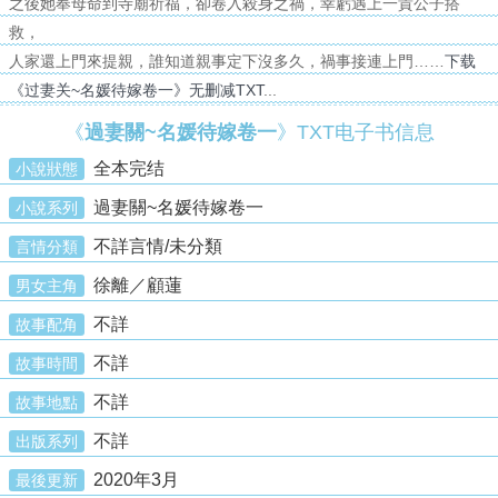
之後她奉母命到寺廟祈福，卻卷入殺身之禍，幸虧遇上一貴公子搭
救，
人家還上門來提親，誰知道親事定下沒多久，禍事接連上門……
下载
《过妻关~名媛待嫁卷一》无删减TXT
...
《
過妻關~名媛待嫁卷一
》TXT电子书信息
全本完结
小說狀態
過妻關~名媛待嫁卷一
小說系列
不詳言情/未分類
言情分類
徐離／顧蓮
男女主角
不詳
故事配角
不詳
故事時間
不詳
故事地點
不詳
出版系列
2020年3月
最後更新