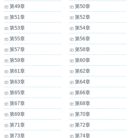
第49章
第50章
第51章
第52章
第53章
第54章
第55章
第56章
第57章
第58章
第59章
第60章
第61章
第62章
第63章
第64章
第65章
第66章
第67章
第68章
第69章
第70章
第71章
第72章
第73章
第74章