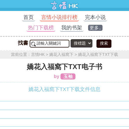
首页
言情小说排行榜
完本小说
热门下载榜
我的书架
更多..
找書
搜索
當前位置：
言情HK
>
嬌花入福窩下
>
嬌花入福窩下TXT下载
嬌花入福窩下TXT电子书
by
玉袖
嬌花入福窩下TXT下载文件信息