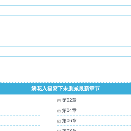
嬌花入福窩下未删减最新章节
第02章
第04章
第06章
第08章