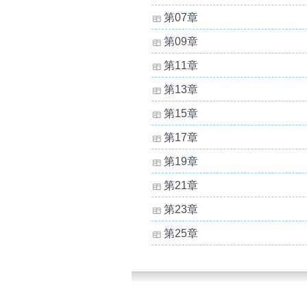
第07章
第09章
第11章
第13章
第15章
第17章
第19章
第21章
第23章
第25章