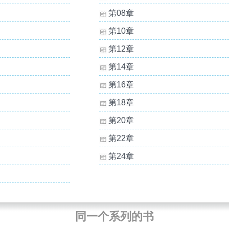
第08章
第10章
第12章
第14章
第16章
第18章
第20章
第22章
第24章
同一个系列的书