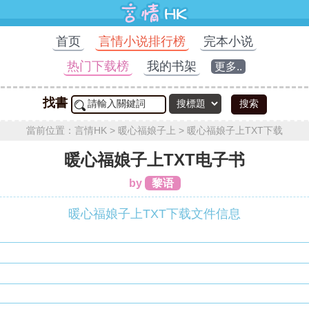
首页
言情小说排行榜
完本小说
热门下载榜
我的书架
更多..
找書
搜索
當前位置：
言情HK
>
暖心福娘子上
>
暖心福娘子上TXT下载
暖心福娘子上TXT电子书
by
黎语
暖心福娘子上TXT下载文件信息