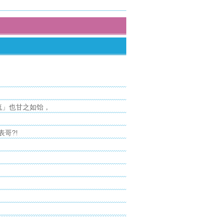
流」也甘之如饴，
哥?!