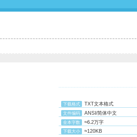
TXT文本格式
下载格式
ANSI/简体中文
文件编码
≈6.2万字
全本字数
≈120KB
下载大小