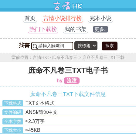
首页
言情小说排行榜
完本小说
热门下载榜
我的书架
更多..
找書
搜索
當前位置：
言情HK
>
庶命不凡卷三
>
庶命不凡卷三TXT下载
庶命不凡卷三TXT电子书
by
渔潼
庶命不凡卷三TXT下载文件信息
TXT文本格式
下载格式
ANSI/简体中文
文件编码
≈2.3万字
全本字数
≈45KB
下载大小