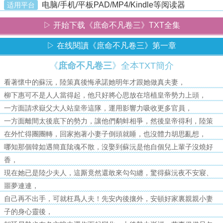
电脑/手机/平板PAD/MP4/Kindle等阅读器
适用平台
▷ 开始下载《庶命不凡卷三》TXT全集
▷ 在线閱讀《庶命不凡卷三》第一章
《
庶命不凡卷三
》全本TXT簡介
看著懷中的蘇沅，陸策真後悔承諾她明年才跟她做真夫妻，
柳下惠可不是人人當得起，他只好將心思放在培植皇帝勢力上頭，
一方面請求嶽父大人站皇帝這隊，運用影響力吸收更多官員，
一方面離間太後底下的勢力，讓他們鹬蚌相爭，然後皇帝得利，陸策
在外忙得團團轉，回家抱著小妻子倒頭就睡，也沒體力胡思亂想，
哪知那個韓如遇簡直隂魂不散，沒娶到蘇沅是他自個兒上輩子沒燒好
香，
現在她已是陸少夫人，這厮竟然還敢來勾勾纏，驚得蘇沅夜不安寢、
噩夢連連，
自己再不出手，可就枉爲人夫！先安內後攘外，安頓好家裏親親小妻
子的身心靈後，