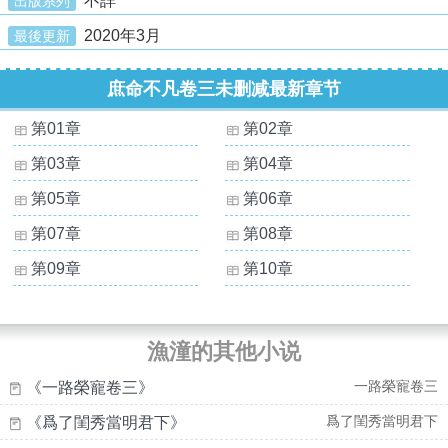
不詳
出版系列
2020年3月
最後更新
庶命不凡卷三未删减最新章节
第01章
第02章
第03章
第04章
第05章
第06章
第07章
第08章
第09章
第10章
漁潼的其他小说
一路榮寵卷三
《一路榮寵卷三》
爲了閨秀當明君下
《爲了閨秀當明君下》