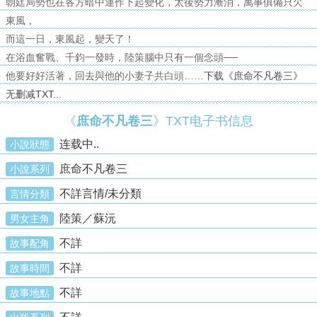
朝廷局勢也在各方暗中運作下起變化，太後勢力漸消，萬事俱備只欠
東風，
而這一日，東風起，變天了！
在浴血奮戰、千鈞一發時，陸策腦中只有一個念頭──
他要好好活著，回去與他的小妻子共白頭……
下载《庶命不凡卷三》
无删减TXT
...
《
庶命不凡卷三
》TXT电子书信息
连载中..
小說狀態
庶命不凡卷三
小說系列
不詳言情/未分類
言情分類
陸策／蘇沅
男女主角
不詳
故事配角
不詳
故事時間
不詳
故事地點