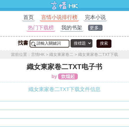
首页
言情小说排行榜
完本小说
热门下载榜
我的书架
更多..
找書
搜索
當前位置：
言情HK
>
織女東家卷二
>
織女東家卷二TXT下载
織女東家卷二TXT电子书
by
炊烟起
織女東家卷二TXT下载文件信息