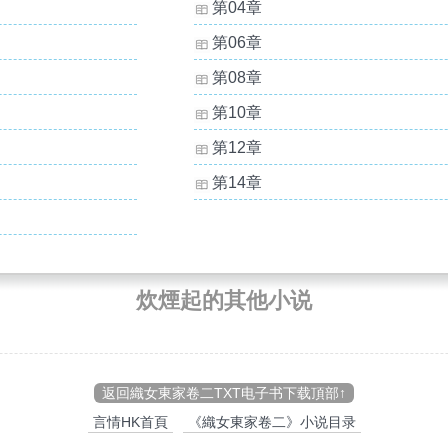
第04章
第06章
第08章
第10章
第12章
第14章
炊煙起的其他小说
返回織女東家卷二TXT电子书下载頂部↑
言情HK首頁
《織女東家卷二》小说目录