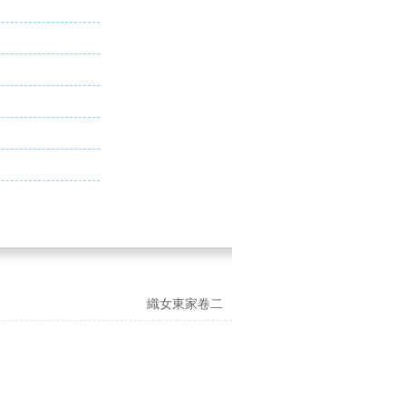
織女東家卷二