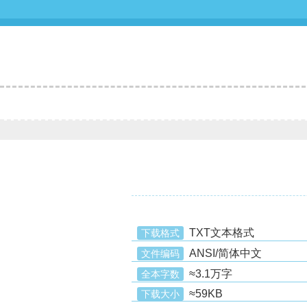
TXT文本格式
下载格式
ANSI/简体中文
文件编码
≈3.1万字
全本字数
≈59KB
下载大小