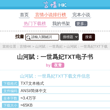
首页
言情小说排行榜
完本小说
热门下载榜
我的书架
更多..
找書
搜索
當前位置：
言情HK
>
山河賦：一世爲妃
>
山河賦：一世爲妃TXT下载
山河賦：一世爲妃TXT电子书
by
夜青
山河賦：一世爲妃TXT下载文件信息
TXT文本格式
下载格式
ANSI/简体中文
文件编码
≈3.4万字
全本字数
≈65KB
下载大小