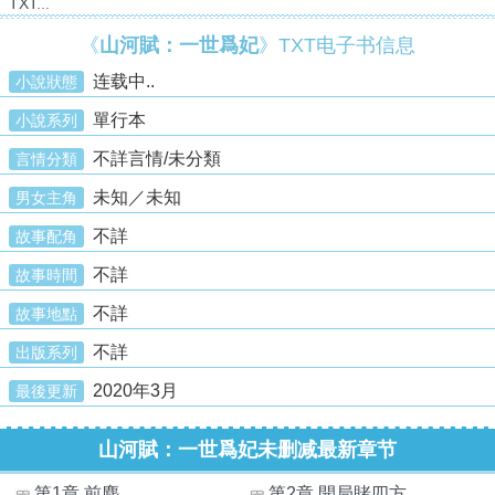
TXT
...
《
山河賦：一世爲妃
》TXT电子书信息
连载中..
小說狀態
單行本
小說系列
不詳言情/未分類
言情分類
未知／未知
男女主角
不詳
故事配角
不詳
故事時間
不詳
故事地點
不詳
出版系列
2020年3月
最後更新
山河賦：一世爲妃未删减最新章节
第1章 前塵
第2章 開局賭四方