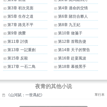
第3章 初次見面
第4章 過命的交情
第5章 生存之道
第6章 賭坊合夥人
第7章 路見不平
第8章 九王妃
第9章 挑釁
第10章 做箋子
第11章 討債
第12章 首戰告捷
第13章 一記重創
第14章 天子的警告
第15章 反殺
第16章 赴宴風波
第17章 一石二鳥
第18章 幕後黑手
夜青的其他小说
單行本
《山河賦：一世爲妃》