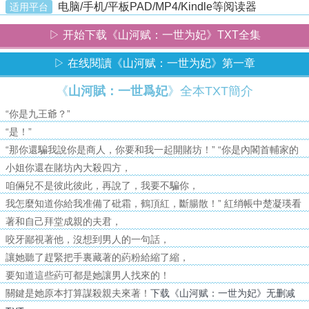
电脑/手机/平板PAD/MP4/Kindle等阅读器
适用平台
▷ 开始下载《山河赋：一世为妃》TXT全集
▷ 在线閱讀《山河赋：一世为妃》第一章
《
山河賦：一世爲妃
》全本TXT簡介
“你是九王爺？”
“是！”
“那你還騙我說你是商人，你要和我一起開賭坊！” “你是內閣首輔家的
小姐你還在賭坊內大殺四方，
咱倆兒不是彼此彼此，再說了，我要不騙你，
我怎麼知道你給我准備了砒霜，鶴頂紅，斷腸散！” 紅绡帳中楚凝瑛看
著和自己拜堂成親的夫君，
咬牙鄙視著他，沒想到男人的一句話，
讓她聽了趕緊把手裏藏著的葯粉給縮了縮，
要知道這些葯可都是她讓男人找來的！
關鍵是她原本打算謀殺親夫來著！
下载《山河赋：一世为妃》无删减