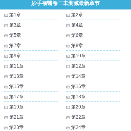
妙手福醫卷三未删减最新章节
第1章
第2章
第3章
第4章
第5章
第6章
第7章
第8章
第9章
第10章
第11章
第12章
第13章
第14章
第15章
第16章
第17章
第18章
第19章
第20章
第21章
第22章
第23章
第24章