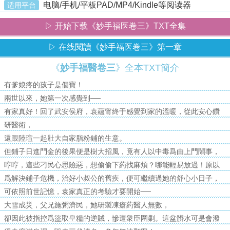
电脑/手机/平板PAD/MP4/Kindle等阅读器
适用平台
▷ 开始下载《妙手福医卷三》TXT全集
▷ 在线閱讀《妙手福医卷三》第一章
《
妙手福醫卷三
》全本TXT簡介
有爹娘疼的孩子是個寶！
兩世以來，她第一次感覺到──
有家真好！回了武安侯府，袁蘊甯終于感覺到家的溫暖，從此安心鑽
研醫術，
還跟陸瑄一起壯大自家脂粉鋪的生意。
但鋪子日進鬥金的後果便是樹大招風，竟有人以中毒爲由上門鬧事，
哼哼，這些刁民心思險惡，想偷偷下葯找麻煩？哪能輕易放過！原以
爲解決鋪子危機，治好小叔公的舊疾，便可繼續過她的舒心小日子，
可依照前世記憶，袁家真正的考驗才要開始──
大雪成災，父兄施粥濟民，她研製凍瘡葯醫人無數，
卻因此被指控爲盜取皇糧的逆賊，慘遭衆臣圍剿。這盆髒水可是會潑