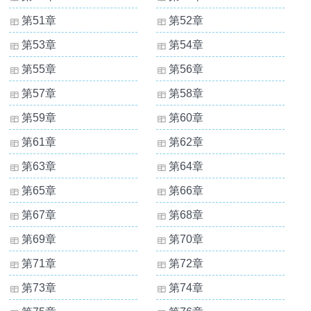
第51章
第52章
第53章
第54章
第55章
第56章
第57章
第58章
第59章
第60章
第61章
第62章
第63章
第64章
第65章
第66章
第67章
第68章
第69章
第70章
第71章
第72章
第73章
第74章