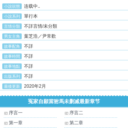
连载中..
小說狀態
單行本
小說系列
不詳言情/未分類
言情分類
葉芝浩／尹常歡
男女主角
不詳
故事配角
不詳
故事時間
不詳
故事地點
不詳
出版系列
2020年2月
最後更新
冤家自願當驸馬未删减最新章节
序言一
序言二
第一章
第二章