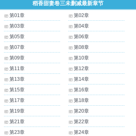
稻香甜妻卷三未删减最新章节
第01章
第02章
第03章
第04章
第05章
第06章
第07章
第08章
第09章
第10章
第11章
第12章
第13章
第14章
第15章
第16章
第17章
第18章
第19章
第20章
第21章
第22章
第23章
第24章