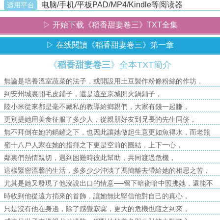
电脑/手机/平板PAD/MP4/Kindle等阅读器
适用平台
▷ 开始下载《稻香甜妻卷三》TXT全集
▷ 在线閱讀《稻香甜妻卷三》第一章
《
稻香甜妻卷三
》全本TXT簡介
無論是培養溫室蔬菜的法子，或開設用土豆製作粉條粉絲的作坊，
到安州城裏開毛皮鋪子，還是遠至京城開火鍋鋪子，
陸小米從來都是毫不藏私的教導給鄉親們，大家有錢一起賺，
更別提她用美食征服了多少人，從親朋好友到兄長的先生同侪，
無不拜倒在她的鍋鏟之下，也因此讓她做起生意更如魚得水，而老熊
嶺十八戶人家在她的指揮之下更是空前的團結，上下一心，
鄰裏們熱情親切，遇到困難時彼此幫助，共同渡過危機，
這樣緊密溫馨的生活，多多少少沖淡了馮簡離去帶給她的相思之苦，
尤其是她又發現了他沒說出口的情意──留下暗衛暗中照拂她，還能不
時收到他從遠方捎來的首飾，讓她無比堅信他對自己的真心，
只是沒有他在身邊，除了感覺寂寞，更大的危機也隨之到來，