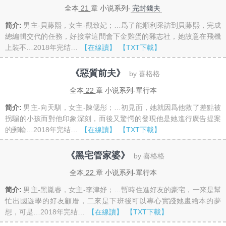
全本
21
章 小说系列-
完封錢夫
简介:
男主-貝藤熙，女主-觀致妃；…爲了能順利采訪到貝藤熙，完成
總編輯交代的任務，好接掌這間會下金雞蛋的雜志社，她故意在飛機
上裝不…2018年完结…
【在線讀】
【TXT下載】
《惡質前夫》
by 喜格格
全本
22
章 小说系列-單行本
简介:
男主-向天馴，女主-陳偲彤；…初見面，她就因爲他救了差點被
拐騙的小孩而對他印象深刻，而後又驚愕的發現他是她進行廣告提案
的郵輪…2018年完结…
【在線讀】
【TXT下載】
《黑宅管家婆》
by 喜格格
全本
22
章 小说系列-單行本
简介:
男主-黑胤睿，女主-李津妤；…暫時住進好友的豪宅，一來是幫
忙出國遊學的好友顧厝，二來是下班後可以專心實踐她畫繪本的夢
想，可是…2018年完结…
【在線讀】
【TXT下載】