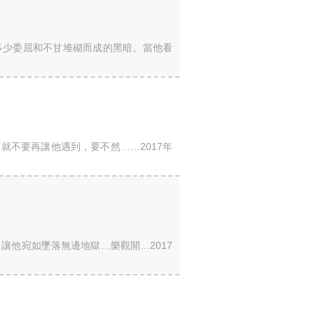
多少委屈和不甘堆砌而成的黑暗。當他看
就不要再讓他遇到，要不然……2017年
讓他宛如墜落無邊地獄…樂觀開…2017