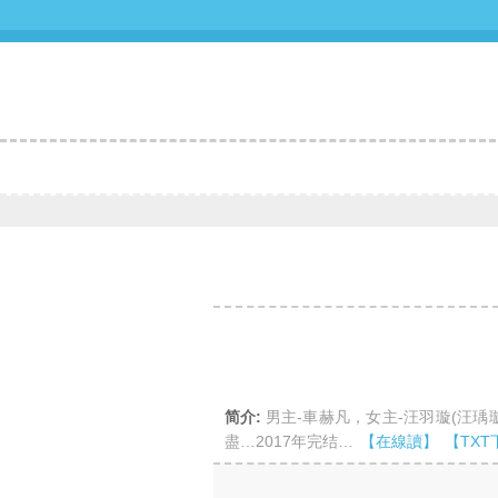
简介:
男主-車赫凡，女主-汪羽璇(汪
盡…2017年完结…
【在線讀】
【TXT