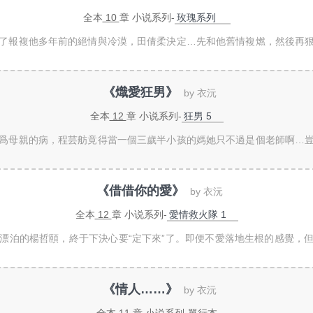
全本
10
章 小说系列-
玫瑰系列
爲了報複他多年前的絕情與冷漠，田倩柔決定…先和他舊情複燃，然後再狠
《熾愛狂男》
by 衣沅
全本
12
章 小说系列-
狂男 5
因爲母親的病，程芸舫竟得當一個三歲半小孩的媽她只不過是個老師啊…豈
《借借你的愛》
by 衣沅
全本
12
章 小说系列-
愛情救火隊 1
慣漂泊的楊哲頤，終于下決心要“定下來”了。即便不愛落地生根的感覺，但
《情人……》
by 衣沅