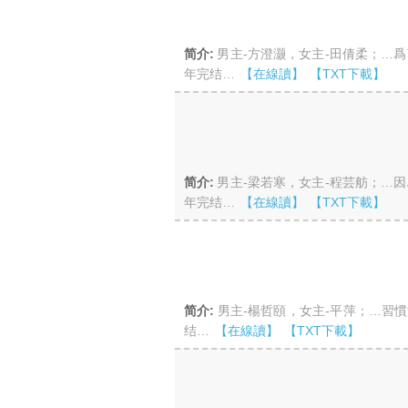
简介:
男主-方澄灏，女主-田倩柔；…
年完结…
【在線讀】
【TXT下載】
简介:
男主-梁若寒，女主-程芸舫；…
年完结…
【在線讀】
【TXT下載】
简介:
男主-楊哲頤，女主-平萍；…習
结…
【在線讀】
【TXT下載】