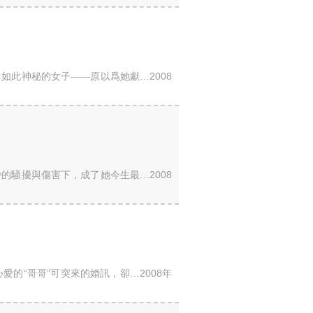
如此神秘的女子——原以爲她獻…2008
的騒擾與傷害下，成了她今生最…2008
的“哥哥”可突來的婚訊，卻…2008年