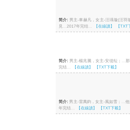
简介:
男主-車赫凡，女主-汪瑀璇(汪
見…2017年完结…
【在線讀】
【TXT
简介:
男主-楊兆騰，女主-安缇纭；…
完结…
【在線讀】
【TXT下載】
简介:
男主-雷萬鈞，女主-風如雪；…
年完结…
【在線讀】
【TXT下載】