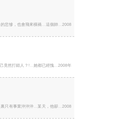
的悲慘，也會飛來橫禍…這個帥…2008
竟然打錯人？!…她都已經愧…2008年
裏只有事業沖沖沖…某天，他卻…2008