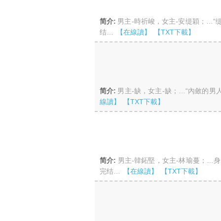
简介:
男主-時祈峻，女主-安缇穎；…“
结…
【在線讀】
【TXT下載】
简介:
男主-缺，女主-缺；…“內斂的男
線讀】
【TXT下載】
简介:
男主-韓鉐堅，女主-林瑜蔓；…
完结…
【在線讀】
【TXT下載】