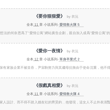
《要你狠狠愛》
by 衣沅
全本
11
章 小说系列-
愛情救火隊 5
有想法的何奈恩爲了“愛情公寓”網站廣告企劃，親自加入成爲“愛情公寓”的
《愛你一夜情》
by 衣沅
全本
12
章 小说系列-
單身卒業式 2
爲保有家族企業不被並吞，尹宙駒努力與其繼母抗衡由于使命沈重，他不得
《假戲真相愛》
by 衣沅
全本
11
章 小说系列-
愛情救火隊 4
被家人設計、而不得不踏入婚友社的齊昊鈞…他發現，這女人不止外表清豔