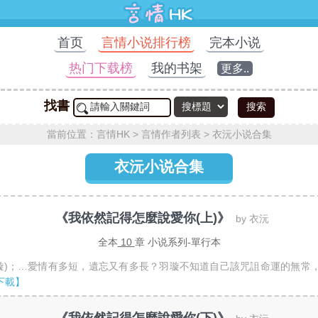
首页
言情小说排行榜
完本小说
热门下载榜
我的书架
更多..
找書
搜索
當前位置：
言情HK
>
言情作者列表
>
衣沅小说合集
衣沅小说合集
《我依然記得怎麼說愛你(上)》
by 衣沅
全本
10
章 小说系列-單行本
瑀璇)；…愛情有多短，遺忘又有多長？羽璇不知道自己該咒詛命運的無常
下載】