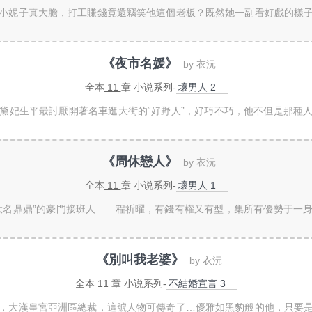
這小妮子真大膽，打工賺錢竟還竊笑他這個老板？既然她一副看好戲的樣子
《夜市名媛》
by 衣沅
全本
11
章 小说系列-
壞男人 2
何黛妃生平最討厭開著名車逛大街的“好野人”，好巧不巧，他不但是那種人
《周休戀人》
by 衣沅
全本
11
章 小说系列-
壞男人 1
“大名鼎鼎”的豪門接班人——程祈曜，有錢有權又有型，集所有優勢于一身
《別叫我老婆》
by 衣沅
全本
11
章 小说系列-
不結婚宣言 3
放，大漢皇宮亞洲區總裁，這號人物可傳奇了…優雅如黑豹般的他，只要是