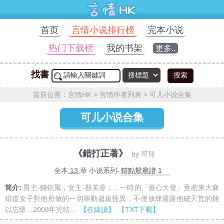
首页
言情小说排行榜
完本小说
热门下载榜
我的书架
更多..
找書
搜索
當前位置：
言情HK
>
言情作者列表
>
可儿小说合集
可儿小说合集
《錯打正著》
by 可兒
全本
13
章 小说系列-
錯點鴛鴦譜 1
简介:
男主-錢铠風，女主-殷芙蓉；…一時的「善心大發」竟惹來大麻
煩道女子對他所做的一切舉動超級怪異，不僅放肆還讓他破天荒的難
以忘懷…2008年完结…
【在線讀】
【TXT下載】