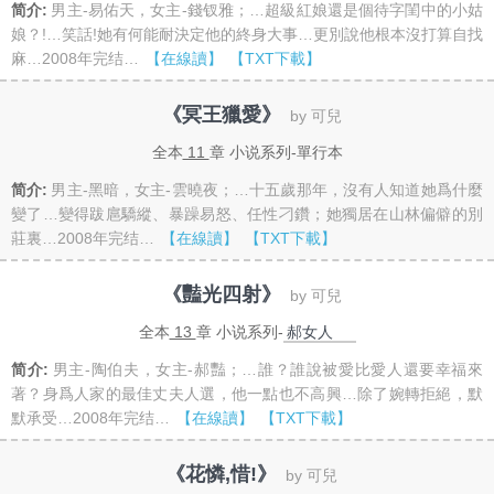
简介:
男主-易佑天，女主-錢钗雅；…超級紅娘還是個待字閨中的小姑
娘？!…笑話!她有何能耐決定他的終身大事…更別說他根本沒打算自找
麻…2008年完结…
【在線讀】
【TXT下載】
《冥王獵愛》
by 可兒
全本
11
章 小说系列-單行本
简介:
男主-黑暗，女主-雲曉夜；…十五歲那年，沒有人知道她爲什麼
變了…變得跋扈驕縱、暴躁易怒、任性刁鑽；她獨居在山林偏僻的別
莊裏…2008年完结…
【在線讀】
【TXT下載】
《豔光四射》
by 可兒
全本
13
章 小说系列-
郝女人
简介:
男主-陶伯夫，女主-郝豔；…誰？誰說被愛比愛人還要幸福來
著？身爲人家的最佳丈夫人選，他一點也不高興…除了婉轉拒絕，默
默承受…2008年完结…
【在線讀】
【TXT下載】
《花憐,惜!》
by 可兒