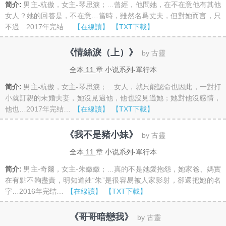
简介:
男主-杭傲，女主-琴思淚；…曾經，他問她，在不在意他有其他
女人？她的回答是，不在意…當時，雖然名爲丈夫，但對她而言，只
不過…2017年完结…
【在線讀】
【TXT下載】
《情絲淚（上）》
by 古靈
全本
11
章 小说系列-單行本
简介:
男主-杭傲，女主-琴思淚；…女人，就只能認命也因此，一對打
小就訂親的未婚夫妻，她沒見過他，他也沒見過她；她對他沒感情，
他也…2017年完结…
【在線讀】
【TXT下載】
《我不是豬小妹》
by 古靈
全本
11
章 小说系列-單行本
简介:
男主-奇爾，女主-朱媺媺；…真的不是她愛抱怨，她家爸、媽實
在有點不夠盡責，明知道姓“朱”是很容易被人家影射，卻還把她的名
字…2016年完结…
【在線讀】
【TXT下載】
《哥哥暗戀我》
by 古靈