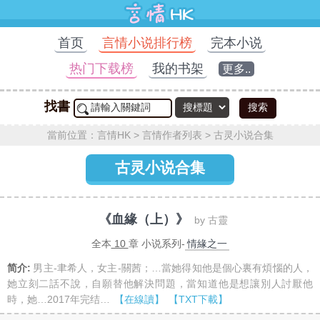
首页
言情小说排行榜
完本小说
热门下载榜
我的书架
更多..
找書
搜索
當前位置：
言情HK
>
言情作者列表
>
古灵小说合集
古灵小说合集
《血緣（上）》
by 古靈
全本
10
章 小说系列-
情緣之一
简介:
男主-聿希人，女主-關茜；…當她得知他是個心裏有煩惱的人，
她立刻二話不說，自願替他解決問題，當知道他是想讓別人討厭他
時，她…2017年完结…
【在線讀】
【TXT下載】