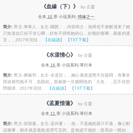
《血緣（下）》
by 古靈
全本
10
章 小说系列-
情緣之一
简介:
男主-聿希人，女主-關茜；…內容簡介：他再也不會醒過來了她
只知道自己好不甘心啊…好舍不得呀她的心…好痛好痛啊…最後的遺
言，…2017年完结…
【在線讀】
【TXT下載】
《水漾情心》
by 古靈
全本
16
章 小说系列-單行本
简介:
男主-蔺殇羽，女主-水漾兒；…她心裏老是憋不住疑悶，有事非
得追根究柢不可，也因此，當她第一次聽聞他的「大名」，忍不住想
問個清…2017年完结…
【在線讀】
【TXT下載】
《孟夏惜蓮》
by 古靈
全本
11
章 小说系列-單行本
简介:
男主-容惜蓮，女主-孟吟夏；…他，不是她的菜只不過，像心動
這種事，根本就是毫無道理可言的、是無迹可循的；因爲在一開始，