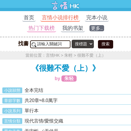
首页
言情小说排行榜
完本小说
热门下载榜
我的书架
更多..
找書
搜索
當前位置：
言情HK
>
朱輕
>
很難不愛（上）
《很難不愛（上）》
by
朱轻
全本完结
小說狀態
共20章≈8.0萬字
章節字數
單行本
小說系列
現代言情/愛恨交織
言情分類