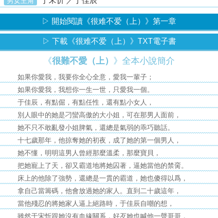
于宋忻 ／于佳辰
男女主角
▷ 開始閱讀《很难不爱（上）》第一章
▷ 下載《很难不爱（上）》TXT電子書
《
很難不愛（上）
》全本小說簡介
如果你愛我，我要你全心全意，愛我一輩子；
如果你愛我，我想你一生一世，只愛我一個。
于佳辰，有點倔，有點任性，還有點小女人，
別人眼中的她是刁蠻高傲的大小姐，可在那男人面前，
她不只不敢亂發小姐脾氣，還總是氣弱的乖巧聽話。
十七歲那年，他掠奪她的初夜，成了她的第一個男人，
她不懂，明明這男人曾經那麼溫柔，那麼寶貝，
把她寵上了天，卻又霸道地將她囚著，逼她當他的禁脔。
床上的他除了強勢，還總是一貫的霸道，她也傻得以爲，
拿自己當籌碼，他會放過她的家人。直到二十歲這年，
當他殘忍的將她家人逼上絕路時，于佳辰自嘲的想，
雖然于宋忻跟她沒有血緣關系，好歹她也喊他一聲哥哥，