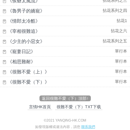
拈花系列之三
《侯爺太風流》
拈花系列之四
《魯男子的嬌寵》
拈花1
《情郎太冷酷》
拈花之六
《宰相很難追》
拈花系列之五
《少主的小惡女》
單行本
《寵妻日記》
單行本
《相思難耐》
單行本
《很難不愛（上）》
單行本
《很難不愛（下）》
返回很難不愛（下）頂部↑
言情HK首頁
很難不愛（下）TXT下载
©2021 YANQING-HK.COM
如發現版權或違法內容，請您
聯系我們