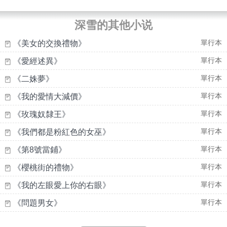
深雪的其他小说
單行本
《美女的交換禮物》
單行本
《愛經述異》
單行本
《二姝夢》
單行本
《我的愛情大減價》
單行本
《玫瑰奴隸王》
單行本
《我們都是粉紅色的女巫》
單行本
《第8號當鋪》
單行本
《櫻桃街的禮物》
單行本
《我的左眼愛上你的右眼》
單行本
《問題男女》