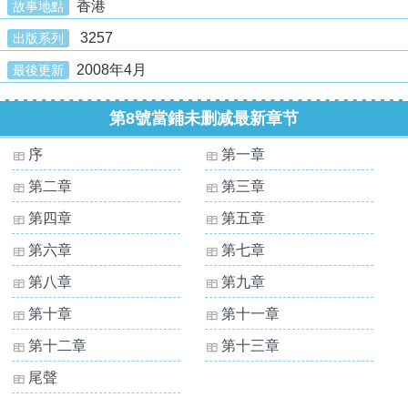
香港
故事地點
3257
出版系列
2008年4月
最後更新
第8號當鋪未删减最新章节
序
第一章
第二章
第三章
第四章
第五章
第六章
第七章
第八章
第九章
第十章
第十一章
第十二章
第十三章
尾聲