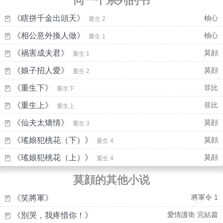
同一个系列的书
《瞎拼千金出頭天》
柚心
重生 2
《相公意外換人做》
柚心
重生 1
《禍害成夫君》
莫顔
重生 1
《娘子招人愛》
莫顔
重生 2
《重生下》
菲比
重生下
《重生上》
菲比
重生上
《仙夫太矯情》
莫顔
重生 3
《瑤娘犯桃花（下）》
莫顔
重生 4
《瑤娘犯桃花（上）》
莫顔
重生 4
莫顔的其他小说
將軍令 1
《笑將軍》
愛情護衛 完結篇
《別哭，我疼惜你！》