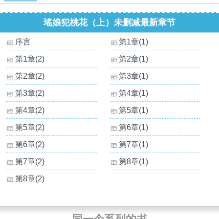
瑤娘犯桃花（上）未删减最新章节
序言
第1章(1)
第1章(2)
第2章(1)
第2章(2)
第3章(1)
第3章(2)
第4章(1)
第4章(2)
第5章(1)
第5章(2)
第6章(1)
第6章(2)
第7章(1)
第7章(2)
第8章(1)
第8章(2)