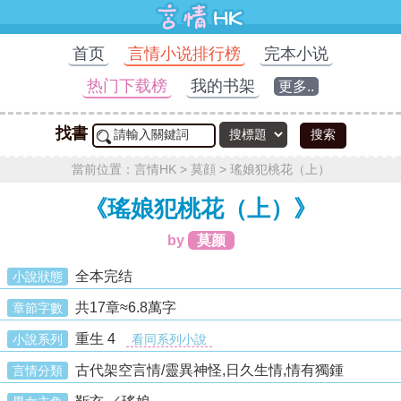
首页
言情小说排行榜
完本小说
热门下载榜
我的书架
更多..
找書
搜索
當前位置：
言情HK
>
莫顔
>
瑤娘犯桃花（上）
《瑤娘犯桃花（上）》
by
莫颜
全本完结
小說狀態
共17章≈6.8萬字
章節字數
重生 4
小說系列
看同系列小說
古代架空言情/靈異神怪,日久生情,情有獨鍾
言情分類