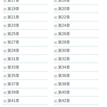
第17章
第18章
第19章
第20章
第21章
第22章
第23章
第24章
第25章
第26章
第27章
第28章
第29章
第30章
第31章
第32章
第33章
第34章
第35章
第36章
第37章
第38章
第39章
第40章
第41章
第42章