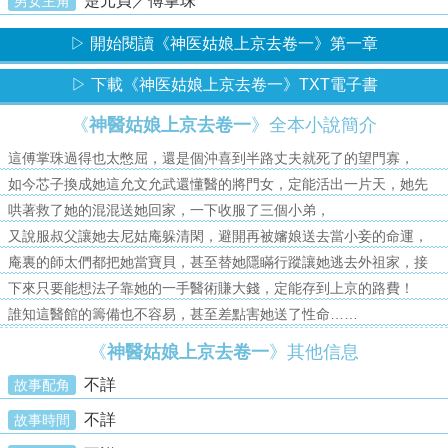
楚元貞／傅掌珠
男女主角
▷ 開始閱讀《神医姑娘上京去卷一》第一章
▷ 下載《神医姑娘上京去卷一》TXT電子書
《
神醫姑娘上京去卷一
》全本小說簡介
這傅掌珠過得也太憋屈，還是個沖喜到半路丈夫就死了的望門寡，
如今芯子換成她這允文允武還懂醫的將門女，定能活出一片天，她先
哄著救了她的混混送她回家，一下收服了三個小弟，
又說服叔父讓她去尼姑庵躲清閑，避開再被嬸娘送去當小妾的命運，
庵裏的師太們都把她當寶貝，甚至替她隱瞞行蹤讓她逃去外祖家，接
下來只要能想法子靠她的一手醫術賺大錢，定能存到上京的路費！
誰知這醫館的籌備也不容易，甚至差點害她送了性命……
《
神醫姑娘上京去卷一
》其他信息
不詳
故事配角
不詳
故事時間