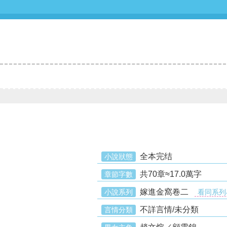
全本完结
小說狀態
共70章≈17.0萬字
章節字數
嫁進金窩卷二
小說系列
看同系列
不詳言情/未分類
言情分類