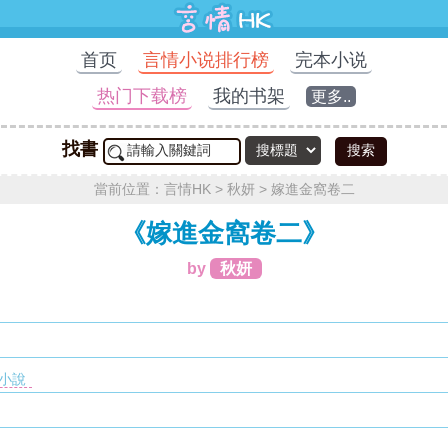
首页
言情小说排行榜
完本小说
热门下载榜
我的书架
更多..
找書
搜索
當前位置：
言情HK
>
秋妍
>
嫁進金窩卷二
《嫁進金窩卷二》
by
秋妍
小說