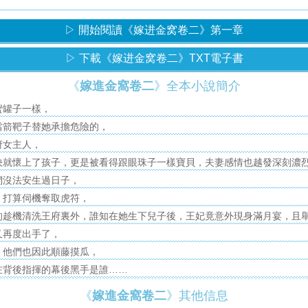
▷ 開始閱讀《嫁进金窝卷二》第一章
▷ 下載《嫁进金窝卷二》TXT電子書
《
嫁進金窩卷二
》全本小說簡介
蜜罐子一樣，
當箭靶子替她承擔危險的，
府女主人，
快就懷上了孩子，更是被看得跟眼珠子一樣寶貝，夫妻感情也越發深刻濃
們沒法安生過日子，
，打算伺機奪取虎符，
的趁機清洗王府裏外，誰知在她生下兒子後，王妃竟意外現身滿月宴，且
又再度出手了，
，他們也因此順藤摸瓜，
在背後指揮的幕後黑手是誰……
《
嫁進金窩卷二
》其他信息