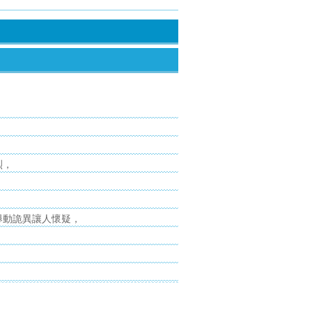
烈，
舉動詭異讓人懷疑，