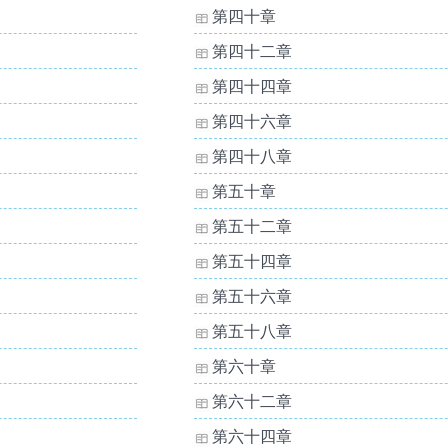
第四十章
第四十二章
第四十四章
第四十六章
第四十八章
第五十章
第五十二章
第五十四章
第五十六章
第五十八章
第六十章
第六十二章
第六十四章