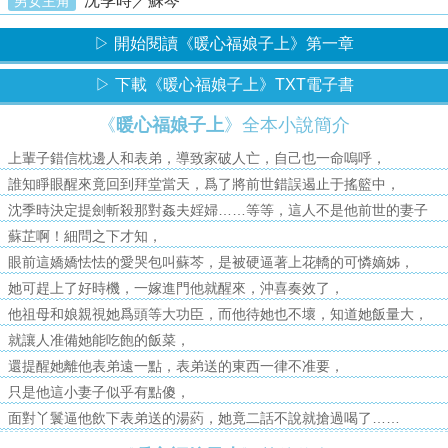
沈季時／蘇芩
男女主角
▷ 開始閱讀《暖心福娘子上》第一章
▷ 下載《暖心福娘子上》TXT電子書
《
暖心福娘子上
》全本小說簡介
上輩子錯信枕邊人和表弟，導致家破人亡，自己也一命嗚呼，
誰知睜眼醒來竟回到拜堂當天，爲了將前世錯誤遏止于搖籃中，
沈季時決定提劍斬殺那對姦夫婬婦……等等，這人不是他前世的妻子
蘇芷啊！細問之下才知，
眼前這嬌嬌怯怯的愛哭包叫蘇芩，是被硬逼著上花轎的可憐嫡姊，
她可趕上了好時機，一嫁進門他就醒來，沖喜奏效了，
他祖母和娘親視她爲頭等大功臣，而他待她也不壞，知道她飯量大，
就讓人准備她能吃飽的飯菜，
還提醒她離他表弟遠一點，表弟送的東西一律不准要，
只是他這小妻子似乎有點傻，
面對丫鬟逼他飲下表弟送的湯葯，她竟二話不說就搶過喝了……