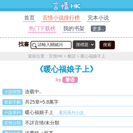
首页
言情小说排行榜
完本小说
热门下载榜
我的书架
更多..
找書
搜索
當前位置：
言情HK
>
黎語
>
暖心福娘子上
《暖心福娘子上》
by
黎语
连载中..
小說狀態
共25章≈5.8萬字
章節字數
暖心福娘子上
小說系列
看同系列小說
不詳言情/未分類
言情分類