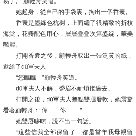
易了。”顧輕舟笑道。
她起身，從自己的手袋裏，掏出一個香囊。
香囊是墨綠色杭稠，上面繡了很精致的折枝
海棠，花瓣配色用心，層層疊疊次第盛綻，華美
豔麗。
打開香囊之後，顧輕舟取出一張泛黃的紙，
遞給了dū軍夫人。
“您瞧瞧。”顧輕舟笑道。
dū軍夫人不解，蹙眉不耐煩接過去。
打開之後，dū軍夫人差點雙腿發軟，她震驚
看著顧輕舟：“你……你…….”
她雙唇哆嗦，說不出一句話。
“這些信我全部保留了，都是當年我母親留