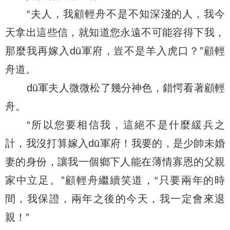
“夫人，我顧輕舟不是不知深淺的人，我今
天拿出這些信，就知道您永遠不可能容得下我，
那麼我再嫁入dū軍府，豈不是羊入虎口？”顧輕
舟道。
dū軍夫人微微松了幾分神色，錯愕看著顧輕
舟。
“所以您要相信我，這絕不是什麼緩兵之
計，我沒打算嫁入dū軍府！我要的，是少帥未婚
妻的身份，讓我一個鄉下人能在薄情寡恩的父親
家中立足。”顧輕舟繼續笑道，“只要兩年的時
間，我保證，兩年之後的今天，我一定會來退
親！”