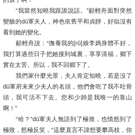
“我當然知曉我跟誰說話。”顧輕舟面對突然
變臉的dū軍夫人，神色依舊平和貞靜，好似沒有
看到她的變化。
顧輕舟說：“撫養我的[rǔ]娘李媽身體不好，
我打算過些日子把她接到城裏，享享清福，鄉下
實在太苦。所以，我不回鄉下了。
我們家什麼光景，夫人肯定知曉，若是沒了
dū軍府未來少夫人的名頭，他們會吃了我不吐骨
頭，我可活不下去。您和少帥是我唯一的靠山
啊！”
“哈？”dū軍夫人無語到了極致，也憤怒到了
極致，怒極反笑，“這麼直言不諱想要攀高枝，你