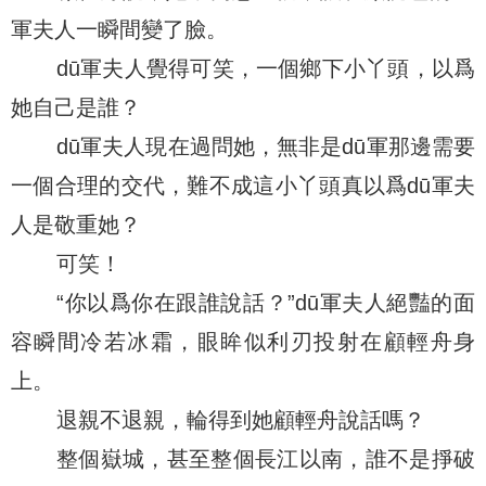
軍夫人一瞬間變了臉。
dū軍夫人覺得可笑，一個鄉下小丫頭，以爲
她自己是誰？
dū軍夫人現在過問她，無非是dū軍那邊需要
一個合理的交代，難不成這小丫頭真以爲dū軍夫
人是敬重她？
可笑！
“你以爲你在跟誰說話？”dū軍夫人絕豔的面
容瞬間冷若冰霜，眼眸似利刃投射在顧輕舟身
上。
退親不退親，輪得到她顧輕舟說話嗎？
整個嶽城，甚至整個長江以南，誰不是掙破