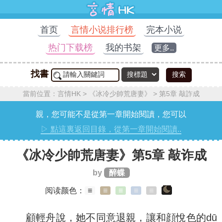
首页
言情小说排行榜
完本小说
热门下载榜
我的书架
更多..
找書
搜索
當前位置：
言情HK
>
《冰冷少帥荒唐妻》
>
第5章 敲詐成
親，您可能不是從第一章開始閱讀，您可以
▷ 點這裏返回目錄，從第一章開始閱讀..
《冰冷少帥荒唐妻》第5章 敲诈成
by
醉蝶
阅读颜色：
≡
≡
≡
≡
≡
顧輕舟說，她不同意退親，讓和顔悅色的dū