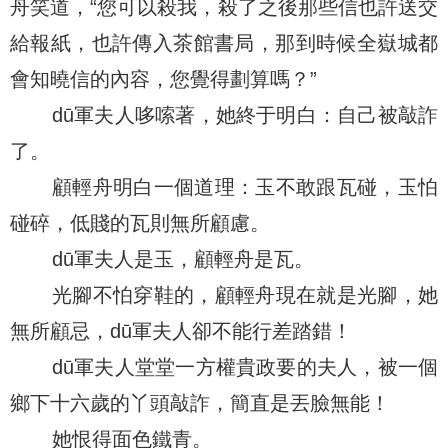
舟笑道，“您可以殺我，殺了之後那些信也許送交
給報紙，也許傳入茶館書局，那到時候全嶽城都
會知曉信的內容，您覺得劃算嗎？”
dū軍夫人哆嗦著，她終于明白：自己被敲詐
了。
顧輕舟明白一個道理：玉不敢跟瓦碰，玉怕
碰碎，低賤的瓦則無所顧慮。
dū軍夫人是玉，顧輕舟是瓦。
光腳不怕穿鞋的，顧輕舟現在就是光腳，她
無所顧忌，dū軍夫人卻不能行差踏錯！
dū軍夫人堂堂一方權貴政要的夫人，被一個
鄉下十六歲的丫頭敲詐，簡直是丟臉無能！
她恨得面色鐵青。