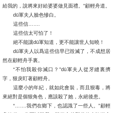
給我的，說將來好給婆婆做見面禮。”顧輕舟道。
dū軍夫人臉色慘白。
這些信…….
這些信太可怕了！
絕不能讓dū軍知道，更不能讓世人知曉！
dū軍夫人以爲這些信早已毀滅了，不成想居
然在顧輕舟手裏。
“不怕我殺你滅口？”dū軍夫人從牙縫裏擠
字，狠戾盯著顧輕舟。
這麼小的年紀，就如此會裝，而且狠毒，將
來絕對是個狠角色，應該殺了她，永絕後患。
“…….我們在鄉下，也認識了一些人。”顧輕