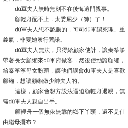
dū軍夫人無時無刻不在後悔這門親事。
顧輕舟配不上，太委屈少（帥）了！
dū軍夫人想不認賬的，可司dū軍認死理、重
義氣，非要她履行舊諾。
dū軍夫人無法，只得給顧家使計，讓秦筝筝
帶著長女顧缃來dū軍府做客，然後使勁誇顧缃，
給秦筝筝母女盼頭，讓他們誤會dū軍夫人是喜歡
顧缃，想讓顧缃做少帥夫人的。
這樣，顧家會想方設法逼迫顧輕舟退親，無
需dū軍夫人親自出手。
顧輕舟一個無依無靠的鄉下丫頭，還不是任
由繼母擺布？