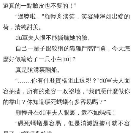
還真的一點臉皮也不要的！”
“過獎啦。”顧輕舟淡笑，笑容純淨如出綻的
荷，清純甜美。
dū軍夫人恨不能撕爛她的臉。
自己一輩子跟狡猾的狐狸鬥智鬥勇，今天怎
麼好似輸給了一只小白[tù]？
真是隂溝裏翻船。
“…….你有什麼資格阻止退親？”dū軍夫人面
容抽搐，所有的雍容一敗塗地，“我們憑什麼做你
的靠山？你知道碾死螞蟻有多容易嗎？”
顧輕舟在dū軍夫人眼裏，還不如螞蟻！
“碾死螞蟻是容易，但是消滅證據可就不容