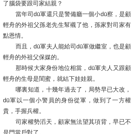
了腦袋要跟司家結親？
當年司dū軍還只是警備廳一個小dū察，是顧
輕舟的外祖父孫老先生幫襯了他，孫家對司家有
點恩情。
而且，dū軍夫人能給司dū軍做繼室，也是顧
輕舟的外祖父保媒的。
那時候大家身份地位相當，dū軍夫人又跟顧
輕舟的生母是閨蜜，就結下娃娃親。
哪裏知道，十幾年過去了，局勢早已大改，
dū軍以一個小警員的身份從軍，做到了一方權
貴，手握兵權。
司家權勢滔天，顧家無法望其項背，早已不
是門當戶對了。