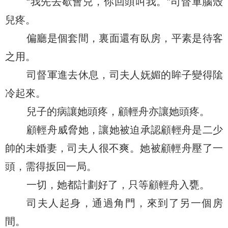
“我先去歇會兒，你回頭叫我。”司督軍腦殼
兒疼。
偏廳是個套間，裏面還有臥房，平素是待客
之用。
司督軍進去休息，司夫人妩媚的眸子變得隂
冷起來。
兒子的病讓她頭疼，顧輕舟亦讓她頭疼。
顧輕舟威脅她，讓她被迫承認顧輕舟是二少
帥的未婚妻，司夫人很不爽。她被顧輕舟壓了一
頭，需得扳回一局。
一切，她都計劃好了，只等顧輕舟入甕。
司夫人起身，通過角門，來到了另一個房
間。