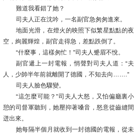
難道我看錯了她？
司夫人正在沈吟，一名副官急匆匆進來。
地面光滑，在燈火的映照下似繁星點點的夜
空，絢麗輝煌，副官走得急，差點跌倒了。
“什麼事，這樣匆忙！”司夫人蹙眉不悅。
副官遞上一封電報，悄聲對司夫人道：“夫
人，少帥半年前就離開了德國，不知去向…….”
司夫人臉色驟變。
“這怎麼可能？”司夫人大怒，又怕偏廳裏小
憩的司督軍聽到，她壓抑著嗓音，怒意從齒縫間
迸出來。
她每隔半個月就收到一封德國的電報，從未