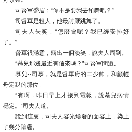
司督軍蹙眉：“你不是要我去領舞吧？”
司督軍是粗人，他最討厭跳舞了。
司夫人失笑：“怎麼會呢？我已經安排好
了。”
督軍很滿意，露出一個淡笑，說夫人周到。
“慕兒那邊最近有信來嗎？”司督軍問道。
慕兒--司慕，就是督軍府的二少帥，和顧輕
舟定親的那位。
“有啊，昨日早上才接到電報，說慕兒病情
穩定。”司夫人道。
說到這裏，司夫人容光煥發的面容上，染上
了幾分隂霾。