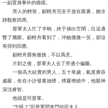
一副置身事外的模樣。
旁人的輕視，顧輕舟完全不放在眼裏，她冷
靜觀察四周。
督軍夫人忙了半晌，終于抽出空閑，往這邊
瞥了幾眼。顧輕舟看到了，沖她微微一笑，卻沒
有得到回應。
顧輕舟唇角微挑，不以爲意。
片刻之後，督軍夫人去了旁邊小偏廳。
一個高大結實的男人，五十來歲，氣度雍容
威嚴，坐在小沙發裏抽煙，煙霧缭繞中，他眼神
深沈睿智。
他就是司督軍。
“怎樣？”司督軍問進門的司夫人。