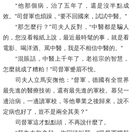
“他那個病，治了五年了，還是沒半點成
效。”司督軍也煩躁，“要不回國來，試試中醫。”
“那怎麼行？”司夫人反對，“中醫都是騙人
的，您沒看報紙上說，最近最時髦的事，就是看
電影、喝洋酒、罵中醫，我是不相信中醫的。”
“混賬話，中醫上千年了，老祖宗的智慧，
怎麼就成了糟粕！”司督軍蹙眉不悅。
司夫人立馬安撫他：“督軍，德國有全世界
最先進的醫療技術，還有最先進的軍校。慕兒一
邊治病，一邊讀軍校，等他畢業之後歸來，說不
定病也好了，豈不是兩全其美？”
司督軍這才點點頭，不再說什麼了。