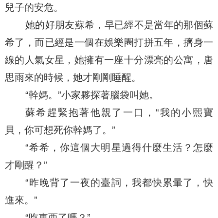
兒子的安危。
她的好朋友蘇希，早已經不是當年的那個蘇
希了，而已經是一個在娛樂圈打拼五年，擠身一
線的人氣女星，她擁有一座十分漂亮的公寓，唐
思雨來的時候，她才剛剛睡醒。
“幹媽。”小家夥探著腦袋叫她。
蘇希趕緊抱著他親了一口，“我的小熙寶
貝，你可想死你幹媽了。”
“希希，你這個大明星過得什麼生活？怎麼
才剛醒？”
“昨晚背了一夜的臺詞，我都快累暈了，快
進來。”
“吃東西了嗎？”