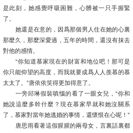
是此刻，她感覺呼吸困難，心髒被一只手握緊
了。
她還是在意的，因爲那個男人住在她的心裏
那麼久，那麼深愛過，五年的時間，還沒有抹去
對他的感情。
“你知道慕家現在的財富和地位吧！那可是
你只能仰望的高度，而我就要成爲人人羨慕的慕
太太了。”唐依依笑得更加得意了。
一旁邱琳假裝嗔惱的看了一眼女兒，“你和
她說這麼多幹什麼？現在慕家早就和她沒關系
了，慕家對當年她逃婚的事情，還懷恨在心呢！”
唐思雨看著這假腥腥的兩母女，言裏話裏都