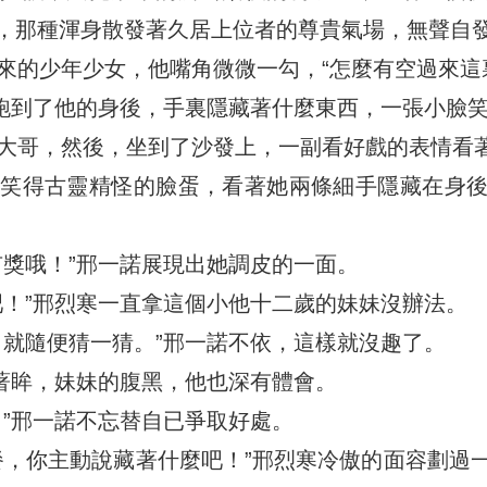
，那種渾身散發著久居上位者的尊貴氣場，無聲自
來的少年少女，他嘴角微微一勾，“怎麼有空過來這
就跑到了他的身後，手裏隱藏著什麼東西，一張小臉
大哥，然後，坐到了沙發上，一副看好戲的表情看
妹笑得古靈精怪的臉蛋，看著她兩條細手隱藏在身
有獎哦！”邢一諾展現出她調皮的一面。
吧！”邢烈寒一直拿這個小他十二歲的妹妹沒辦法。
，就隨便猜一猜。”邢一諾不依，這樣就沒趣了。
眯著眸，妹妹的腹黑，他也深有體會。
！”邢一諾不忘替自已爭取好處。
餐，你主動說藏著什麼吧！”邢烈寒冷傲的面容劃過