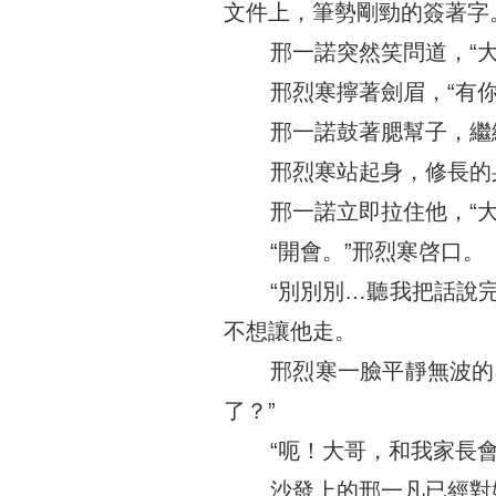
文件上，筆勢剛勁的簽著字
邢一諾突然笑問道，“
邢烈寒擰著劍眉，“有
邢一諾鼓著腮幫子，繼
邢烈寒站起身，修長的
邢一諾立即拉住他，“
“開會。”邢烈寒啓口。
“別別別…聽我把話說
不想讓他走。
邢烈寒一臉平靜無波的
了？”
“呃！大哥，和我家長會
沙發上的邢一凡已經對