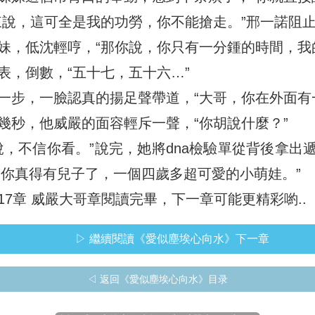
來說，這可全是我的功勞，你不能搶走。”邢一諾阻
妹，低沈輕哼，“那你說，你只有一分鍾的時間，我
表，倒數，“五十七，五十六…”
一步，一臉認真的揚足聲帶道，“大哥，你在外面有
幾秒，他威嚴的面容輕斥一聲，“你胡說什麼？”
說，不信你看。”說完，她將dna檢驗單從背後拿出
，你真得有兒子了，一個四歲多超可愛的小萌娃。”
7章 威嚴大哥章閱讀完畢，下一章可能更精彩喲..
▷ 繼續閱讀《愛似塵埃心向水》下一章
◁ 返回《愛似塵埃心向水》目录