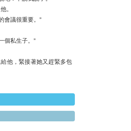
止他。
的會議很重要。”
一個私生子。”
遞給他，緊接著她又趕緊多包