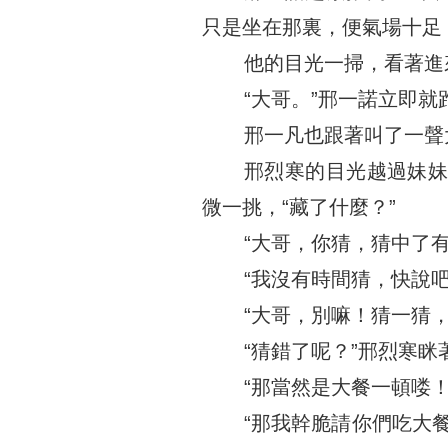
只是坐在那裏，便氣場十足
他的目光一掃，看著進
“大哥。”邢一諾立即
邢一凡也跟著叫了一聲
邢烈寒的目光越過妹
微一挑，“藏了什麼？”
“大哥，你猜，猜中了
“我沒有時間猜，快說
“大哥，別嘛！猜一猜
“猜錯了呢？”邢烈寒
“那當然是大餐一頓喽
“那我幹脆請你們吃大