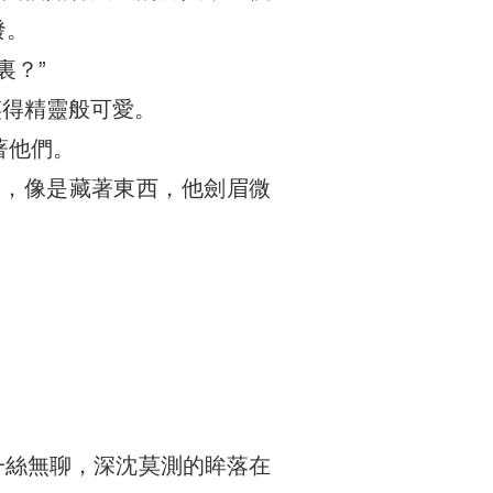
發。
裏？”
笑得精靈般可愛。
著他們。
後，像是藏著東西，他劍眉微
一絲無聊，深沈莫測的眸落在