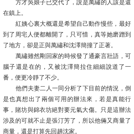
方才吳娘子已交代了，說是萬繡的人該是還
在鎮上。
紅姨心裏大概還是希望自己動作慢些，最好
到了周宅人便都離開了，只可惜，真等她磨蹭到
了地方，卻是正與萬繡和沈澤簡撞了正著。
萬繡雖然剛回家的時候發了通豪言壯語，可
腦子還是在的，又被沈澤簡拉住細細說道了一
番，便更冷靜了不少。
他們夫妻二人一同分析了下目前的情況，倒
是也真想出了兩個可用的辦法來，若是真能行
事，賭坊與錦衣坊絕對要元氣大傷。只是這辦法
涉及的可就不止是張汀芳了，所以他倆又商量了
商量，還是打算先回趟沈家。