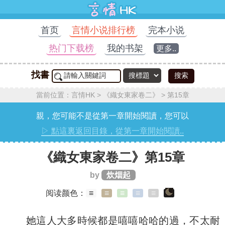
首页
言情小说排行榜
完本小说
热门下载榜
我的书架
更多..
找書
搜索
當前位置：
言情HK
>
《織女東家卷二》
>
第15章
親，您可能不是從第一章開始閱讀，您可以
▷ 點這裏返回目錄，從第一章開始閱讀..
《織女東家卷二》第15章
by
炊烟起
阅读颜色：
≡
≡
≡
≡
≡
她這人大多時候都是嘻嘻哈哈的過，不太耐