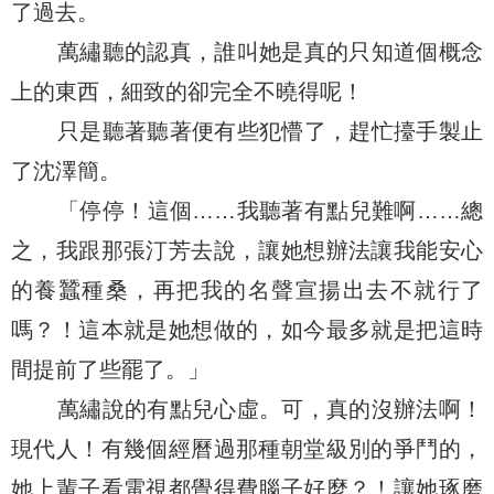
了過去。
萬繡聽的認真，誰叫她是真的只知道個概念
上的東西，細致的卻完全不曉得呢！
只是聽著聽著便有些犯懵了，趕忙擡手製止
了沈澤簡。
「停停！這個……我聽著有點兒難啊……總
之，我跟那張汀芳去說，讓她想辦法讓我能安心
的養蠶種桑，再把我的名聲宣揚出去不就行了
嗎？！這本就是她想做的，如今最多就是把這時
間提前了些罷了。」
萬繡說的有點兒心虛。可，真的沒辦法啊！
現代人！有幾個經曆過那種朝堂級別的爭鬥的，
她上輩子看電視都覺得費腦子好麼？！讓她琢磨