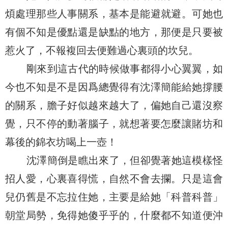
煩處理那些人事關系，基本是能避就避。可她也
有個不知是優點還是缺點的地方，那便是只要被
惹火了，不報複回去便難過心裏頭的坎兒。
剛來到這古代的時候做事都得小心翼翼，如
今也不知是不是因爲總覺得有沈澤簡能給她撐腰
的關系，膽子好似越來越大了，偏她自己還沒察
覺，只不停的動著腦子，就想著要怎麼讓賭坊和
幕後的錦衣坊喝上一壺！
沈澤簡倒是瞧出來了，但卻覺著她這模樣怪
招人愛，心裏喜得慌，自然不會去攔。只是這會
兒仍舊是不忘拉住她，主要是給她「科普科普」
朝堂局勢，免得她傻乎乎的，什麼都不知道便沖