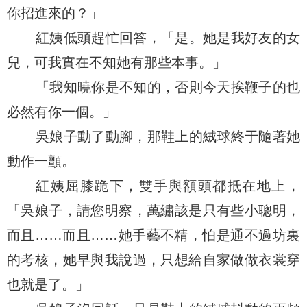
你招進來的？」
紅姨低頭趕忙回答，「是。她是我好友的女
兒，可我實在不知她有那些本事。」
「我知曉你是不知的，否則今天挨鞭子的也
必然有你一個。」
吳娘子動了動腳，那鞋上的絨球終于隨著她
動作一顫。
紅姨屈膝跪下，雙手與額頭都抵在地上，
「吳娘子，請您明察，萬繡該是只有些小聰明，
而且……而且……她手藝不精，怕是通不過坊裏
的考核，她早與我說過，只想給自家做做衣裳穿
也就是了。」