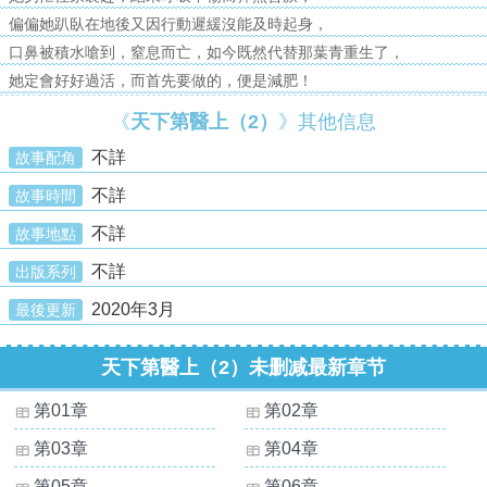
偏偏她趴臥在地後又因行動遲緩沒能及時起身，
口鼻被積水嗆到，窒息而亡，如今既然代替那葉青重生了，
她定會好好過活，而首先要做的，便是減肥！
《
天下第醫上（2）
》其他信息
不詳
故事配角
不詳
故事時間
不詳
故事地點
不詳
出版系列
2020年3月
最後更新
天下第醫上（2）未删减最新章节
第01章
第02章
第03章
第04章
第05章
第06章