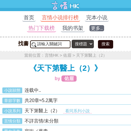
首页
言情小说排行榜
完本小说
热门下载榜
我的书架
更多..
找書
搜索
當前位置：
言情HK
>
佑眉
>
天下第醫上（2）
《天下第醫上（2）》
by
佑眉
连载中..
小說狀態
共20章≈5.2萬字
章節字數
天下第醫上（2）
小說系列
看同系列小說
不詳言情/未分類
言情分類