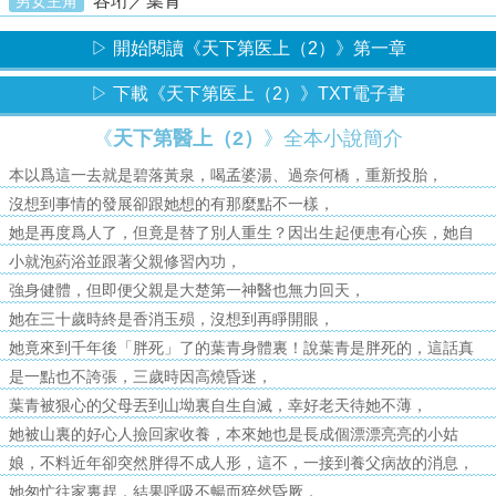
容珩／葉青
男女主角
▷ 開始閱讀《天下第医上（2）》第一章
▷ 下載《天下第医上（2）》TXT電子書
《
天下第醫上（2）
》全本小說簡介
本以爲這一去就是碧落黃泉，喝孟婆湯、過奈何橋，重新投胎，
沒想到事情的發展卻跟她想的有那麼點不一樣，
她是再度爲人了，但竟是替了別人重生？因出生起便患有心疾，她自
小就泡葯浴並跟著父親修習內功，
強身健體，但即便父親是大楚第一神醫也無力回天，
她在三十歲時終是香消玉殒，沒想到再睜開眼，
她竟來到千年後「胖死」了的葉青身體裏！說葉青是胖死的，這話真
是一點也不誇張，三歲時因高燒昏迷，
葉青被狠心的父母丟到山坳裏自生自滅，幸好老天待她不薄，
她被山裏的好心人撿回家收養，本來她也是長成個漂漂亮亮的小姑
娘，不料近年卻突然胖得不成人形，這不，一接到養父病故的消息，
她匆忙往家裏趕，結果呼吸不暢而猝然昏厥，