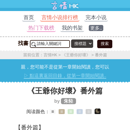
首页
言情小说排行榜
完本小说
热门下载榜
我的书架
更多..
找書
搜索
當前位置：
言情HK
>
《王爺你好壞》
>
番外篇
親，您可能不是從第一章開始閱讀，您可以
▷ 點這裏返回目錄，從第一章開始閱讀..
《王爺你好壞》番外篇
by
朱轻
阅读颜色：
≡
≡
≡
≡
≡
【番外篇】