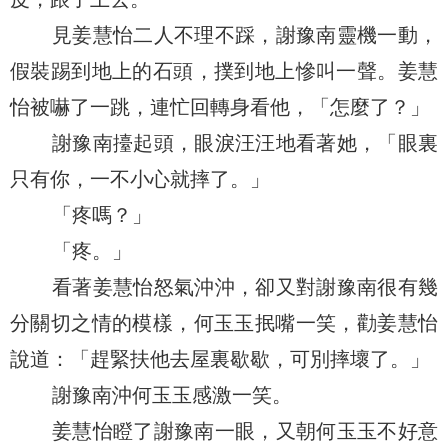
見姜慧怡二人不理不踩，謝豫南靈機一動，
假裝踢到地上的石頭，撲到地上慘叫一聲。姜慧
怡被嚇了一跳，連忙回轉身看他，「怎麼了？」
謝豫南擡起頭，眼淚汪汪地看著她，「眼裏
只有你，一不小心就摔了。」
「疼嗎？」
「疼。」
看著姜慧怡怒氣沖沖，卻又對謝豫南很有幾
分關切之情的模樣，何玉玉抿嘴一笑，勸姜慧怡
說道：「趕緊扶他去屋裏歇歇，可別摔壞了。」
謝豫南沖何玉玉感激一笑。
姜慧怡瞪了謝豫南一眼，又朝何玉玉不好意