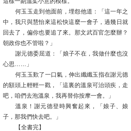
這樣一副溫柔小意的模樣。
何玉玉走到他面前，埋怨他道：「這一年之
中，我只與慧怡來這松快這麼一會子，過幾日就
回去了，偏你也要追了來。那文武百官怎麼辦？
朝政你也不管啦？」
謝元德委屈道：「娘子不在，我做什麼也沒
心思……」
何玉玉歎了一口氣，伸出纖纖玉指在謝元德
的額頭上輕輕一戳，「這裏的溫泉可治頭疾，走
吧，咱們去泡溫泉，我再替你按摩一會。」
溫泉！謝元德登時興奮起來，「娘子、娘
子，那我們快去吧。」
【全書完】