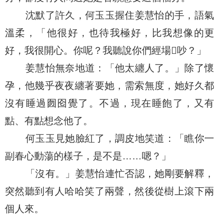
沈默了許久，何玉玉握住姜慧怡的手，語氣
溫柔，「他很好，也待我極好，比我想像的更
好，我很開心。你呢？我聽說你們經場吵？」
姜慧怡無奈地道：「他太纏人了。」除了懷
孕，他幾乎夜夜纏著要她，需索無度，她好久都
沒有睡過囫囵覺了。不過，現在睡飽了，又有
點、有點想念他了。
何玉玉見她臉紅了，調皮地笑道：「瞧你一
副春心動蕩的樣子，是不是……嗯？」
「沒有。」姜慧怡連忙否認，她剛要解釋，
突然聽到有人哈哈笑了兩聲，然後從樹上滾下兩
個人來。