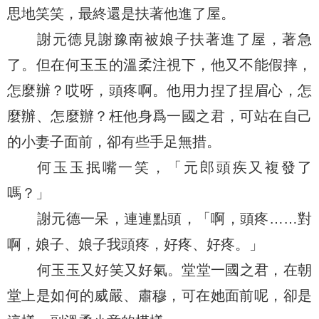
思地笑笑，最終還是扶著他進了屋。
謝元德見謝豫南被娘子扶著進了屋，著急
了。但在何玉玉的溫柔注視下，他又不能假摔，
怎麼辦？哎呀，頭疼啊。他用力捏了捏眉心，怎
麼辦、怎麼辦？枉他身爲一國之君，可站在自己
的小妻子面前，卻有些手足無措。
何玉玉抿嘴一笑，「元郎頭疾又複發了
嗎？」
謝元德一呆，連連點頭，「啊，頭疼……對
啊，娘子、娘子我頭疼，好疼、好疼。」
何玉玉又好笑又好氣。堂堂一國之君，在朝
堂上是如何的威嚴、肅穆，可在她面前呢，卻是