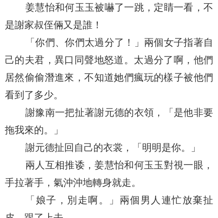
姜慧怡和何玉玉被嚇了一跳，定睛一看，不
是謝家叔侄倆又是誰！
「你們、你們太過分了！」兩個女子指著自
己的夫君，異口同聲地怒道。太過分了啊，他們
居然偷偷潛進來，不知道她們瘋玩的樣子被他們
看到了多少。
謝豫南一把扯著謝元德的衣領，「是他非要
拖我來的。」
謝元德扯回自己的衣裳，「明明是你。」
兩人互相推诿，姜慧怡和何玉玉對視一眼，
手拉著手，氣沖沖地轉身就走。
「娘子，別走啊。」兩個男人連忙放棄扯
皮，跟了上去。